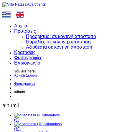
Αρχική
Προτάσεις
Προορισμοί σε κοντινή απόσταση
Παραλίες σε κοντινή απόσταση
Αξιοθέατα σε κοντινή απόσταση
Κρατήσεις
Φωτογραφίες
Επικοινωνία
You are here:
Αρχική Σελίδα
/
Φωτογραφίες
/
album1
album1
villanatasa
(9)
villanatasa
(10)