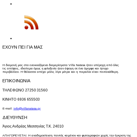
ΕΧΟΥΝ ΠΕΙ ΓΙΑ ΜΑΣ
Η διαμονή μας στα ενοικιαζόμενα διαμερίσματα Villa Natasa ήταν υπέροχη από όλες
τις απόψεις, ιδιαίτερα όμως η φιλοξενία ήταν άψογη σε ένα όμορφο και ήσυχο
περιβάλλον. Η θάλασσα απέχει μόλις λίγα μέτρα και η παραλία είναι πεντακάθαρη.
ΕΠΙΚΟΙΝΩΝΙΑ
ΤΗΛΕΦΩΝΟ 27250 31560
ΚΙΝΗΤΟ 6936 655503
E-mail:
info@villanatasa.gr
ΔΙΕΥΘΥΝΣΗ
Άγιος Ανδρέας Μεσσηνίας Τ.Κ. 24010
ΑΠΑΓΟΡΕΥΕΤΑΙ: Η αναδημοσίευση παντός κειμένου και φωτογραφιών χωρίς την έγκριση της