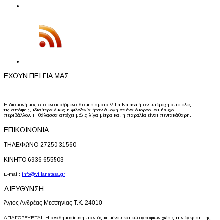
ΕΧΟΥΝ ΠΕΙ ΓΙΑ ΜΑΣ
Η διαμονή μας στα ενοικιαζόμενα διαμερίσματα Villa Natasa ήταν υπέροχη από όλες
τις απόψεις, ιδιαίτερα όμως η φιλοξενία ήταν άψογη σε ένα όμορφο και ήσυχο
περιβάλλον. Η θάλασσα απέχει μόλις λίγα μέτρα και η παραλία είναι πεντακάθαρη.
ΕΠΙΚΟΙΝΩΝΙΑ
ΤΗΛΕΦΩΝΟ 27250 31560
ΚΙΝΗΤΟ 6936 655503
E-mail:
info@villanatasa.gr
ΔΙΕΥΘΥΝΣΗ
Άγιος Ανδρέας Μεσσηνίας Τ.Κ. 24010
ΑΠΑΓΟΡΕΥΕΤΑΙ: Η αναδημοσίευση παντός κειμένου και φωτογραφιών χωρίς την έγκριση της