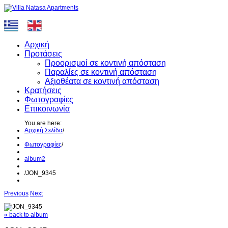
Αρχική
Προτάσεις
Προορισμοί σε κοντινή απόσταση
Παραλίες σε κοντινή απόσταση
Αξιοθέατα σε κοντινή απόσταση
Κρατήσεις
Φωτογραφίες
Επικοινωνία
You are here:
Αρχική Σελίδα
/
Φωτογραφίες
/
album2
/
JON_9345
Previous
Next
« back to album